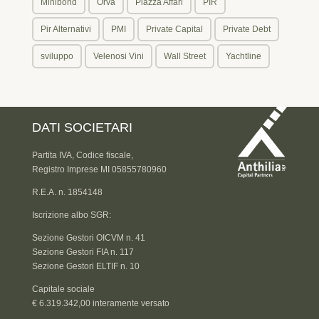
Minibond
Orva
Piazza Affari
PIR
Pir Alternativi
PMI
Private Capital
Private Debt
sviluppo
Velenosi Vini
Wall Street
Yachtline
DATI SOCIETARI
Partita IVA, Codice fiscale,
Registro Imprese MI 05855780960
R.E.A. n. 1854148
Iscrizione albo SGR:
Sezione Gestori OICVM n. 41
Sezione Gestori FIA n. 117
Sezione Gestori ELTIF n. 10
Capitale sociale
€ 6.319.342,00 interamente versato