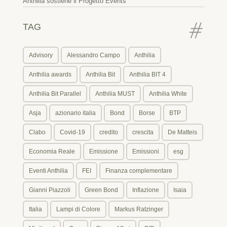
Anthilia sostiene il Progetto Events
TAG
Advisory
Alessandro Campo
Anthilia
Anthilia awards
Anthilia Bit
Anthilia BIT 4
Anthilia Bit Parallel
Anthilia MUST
Anthilia White
Asja
azionario italia
Bond
Borse
BTP
Clabo
Covid-19
credito
crescita
De Matteis
Economia Reale
Emissione
Emissioni
esg
Eventi Anthilia
FEI
Finanza complementare
Gianni Piazzoli
Green Bond
Inflazione
Isaia
Italia
Lampi di Colore
Markus Ratzinger