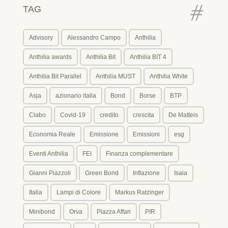
TAG
Advisory
Alessandro Campo
Anthilia
Anthilia awards
Anthilia Bit
Anthilia BIT 4
Anthilia Bit Parallel
Anthilia MUST
Anthilia White
Asja
azionario italia
Bond
Borse
BTP
Clabo
Covid-19
credito
crescita
De Matteis
Economia Reale
Emissione
Emissioni
esg
Eventi Anthilia
FEI
Finanza complementare
Gianni Piazzoli
Green Bond
Inflazione
Isaia
Italia
Lampi di Colore
Markus Ratzinger
Minibond
Orva
Piazza Affari
PIR