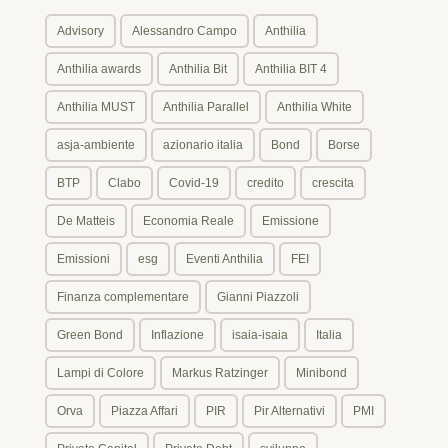
Advisory
Alessandro Campo
Anthilia
Anthilia awards
Anthilia Bit
Anthilia BIT 4
Anthilia MUST
Anthilia Parallel
Anthilia White
asja-ambiente
azionario italia
Bond
Borse
BTP
Clabo
Covid-19
credito
crescita
De Matteis
Economia Reale
Emissione
Emissioni
esg
Eventi Anthilia
FEI
Finanza complementare
Gianni Piazzoli
Green Bond
Inflazione
isaia-isaia
Italia
Lampi di Colore
Markus Ratzinger
Minibond
Orva
Piazza Affari
PIR
Pir Alternativi
PMI