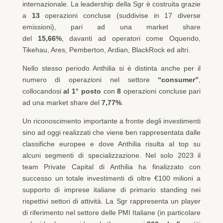
internazionale. La leadership della Sgr è costruita grazie
a
13
operazioni concluse (suddivise in 17 diverse
emissioni), pari ad una market share
del
15,66%
,
davanti ad operatori come Oquendo,
Tikehau, Ares, Pemberton, Ardian, BlackRock ed altri.
Nello stesso periodo Anthilia si è distinta anche per il
numero di operazioni nel settore
“consumer”
,
collocandosi
al 1° posto
con
8
operazioni concluse pari
ad una market share del
7,77%
.
Un riconoscimento importante a fronte degli investimenti
sino ad oggi realizzati che viene ben rappresentata dalle
classifiche europee e dove Anthilia risulta al top su
alcuni segmenti di specializzazione. Nel solo 2023 il
team Private Capital di Anthilia ha finalizzato con
successo un totale investimenti di oltre €100 milioni a
supporto di imprese italiane di primario standing nei
rispettivi settori di attività. La Sgr rappresenta un player
di riferimento nel settore delle PMI Italiane (in particolare