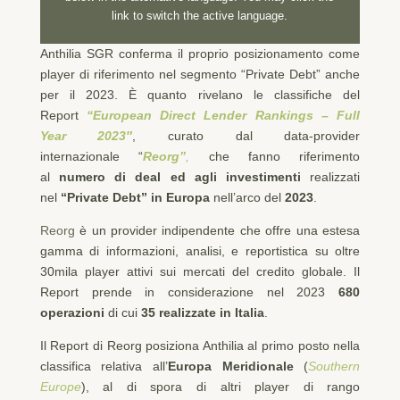
link to switch the active language.
Anthilia SGR conferma il proprio posizionamento come
player di riferimento nel segmento “Private Debt” anche
per il 2023. È quanto rivelano le classifiche del
Report
“European Direct Lender Rankings – Full
Year 2023″
, curato dal data-provider
internazionale “
Reorg”
,
che
fanno riferimento
al
numero di deal ed agli investimenti
realizzati
nel
“Private Debt” in Europa
nell’arco del
2023
.
Reorg
è un provider indipendente che offre una estesa
gamma di informazioni, analisi, e reportistica su oltre
30mila player attivi sui mercati del credito globale. Il
Report prende in considerazione nel 2023
680
operazioni
di cui
35 realizzate in Italia
.
Il Report di Reorg posiziona Anthilia al primo posto nella
classifica relativa all’
Europa Meridionale
(
Southern
Europe
), al di spora di altri player di rango