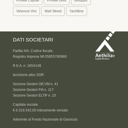
Private Capital
Private Debt
sviluppo
Velenosi Vini
Wall Street
Yachtline
DATI SOCIETARI
Partita IVA, Codice fiscale,
Registro Imprese MI 05855780960
R.E.A. n. 1854148
Iscrizione albo SGR:
Sezione Gestori OICVM n. 41
Sezione Gestori FIA n. 117
Sezione Gestori ELTIF n. 10
Capitale sociale
€ 6.319.342,00 interamente versato
Aderente al Fondo Nazionale di Garanzia