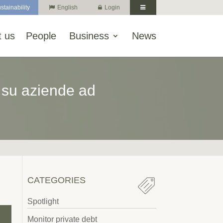
stainability
English
Login
 us
People
Business
News
s su aziende ad
CATEGORIES
Spotlight
Monitor private debt