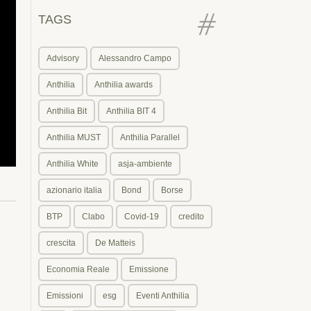
TAGS
Advisory
Alessandro Campo
Anthilia
Anthilia awards
Anthilia Bit
Anthilia BIT 4
Anthilia MUST
Anthilia Parallel
Anthilia White
asja-ambiente
azionario italia
Bond
Borse
BTP
Clabo
Covid-19
credito
crescita
De Matteis
Economia Reale
Emissione
Emissioni
esg
Eventi Anthilia