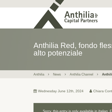
Anthilia Red, fondo fle
alto potenziale
Anthilia
News
Anthilia Channel
Anthi
Wednesday June 12th, 2024
Chiara Cont
Sorry, this entry is only available in
Italian
. 