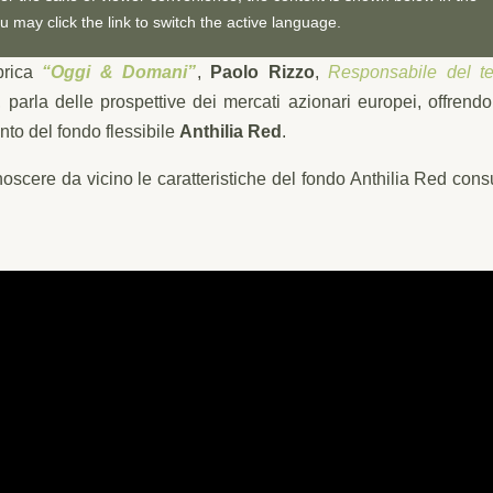
u may click the link to switch the active language.
ubrica
“Oggi & Domani”
,
Paolo Rizzo
,
Responsabile del t
 parla delle prospettive dei mercati azionari europei, offrend
to del fondo flessibile
Anthilia Red
.
oscere da vicino le caratteristiche del fondo Anthilia Red cons