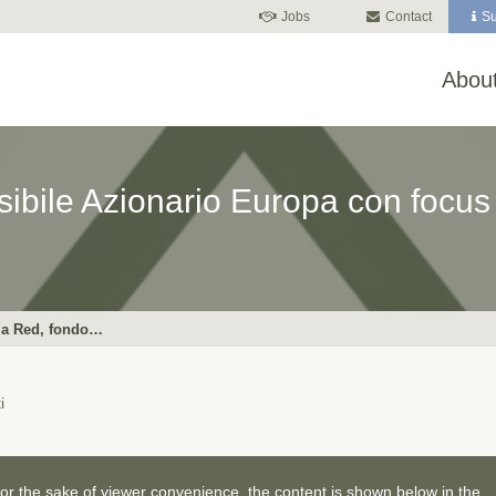
Jobs
Contact
Su
About
ssibile Azionario Europa con focu
lia Red, fondo…
i
For the sake of viewer convenience, the content is shown below in the