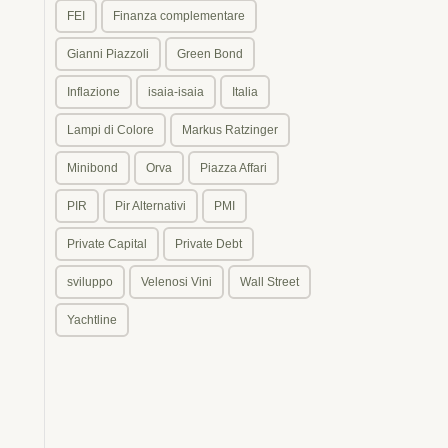
FEI
Finanza complementare
Gianni Piazzoli
Green Bond
Inflazione
isaia-isaia
Italia
Lampi di Colore
Markus Ratzinger
Minibond
Orva
Piazza Affari
PIR
Pir Alternativi
PMI
Private Capital
Private Debt
sviluppo
Velenosi Vini
Wall Street
Yachtline