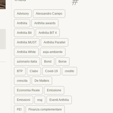
Advisory
Alessandro Campo
Anthilia
Anthilia awards
Anthilia Bit
Anthilia BIT 4
Anthilia MUST
Anthilia Parallel
Anthilia White
asja-ambiente
azionario italia
Bond
Borse
BTP
Clabo
Covid-19
credito
crescita
De Matteis
Economia Reale
Emissione
Emissioni
esg
Eventi Anthilia
FEI
Finanza complementare