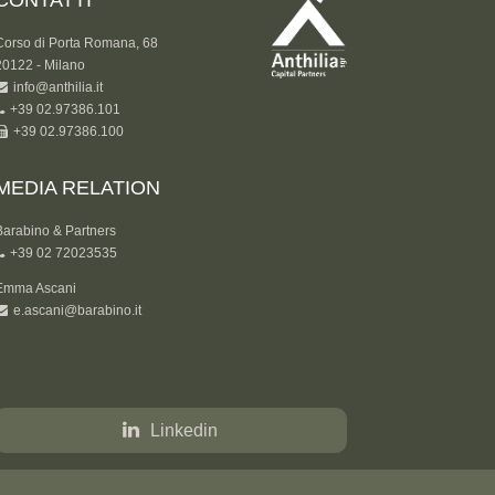
CONTATTI
Corso di Porta Romana, 68
20122 - Milano
info@anthilia.it
+39 02.97386.101
+39 02.97386.100
MEDIA RELATION
Barabino & Partners
+39 02 72023535
Emma Ascani
e.ascani@barabino.it
Linkedin