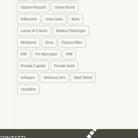
Gianni Piazzoli
Green Bond
Inflazione
isaia-isaia
Italia
Lampi di Colore
Markus Ratzinger
Minibond
Orva
Piazza Affari
PIR
Pir Alternativi
PMI
Private Capital
Private Debt
sviluppo
Velenosi Vini
Wall Street
Yachtline