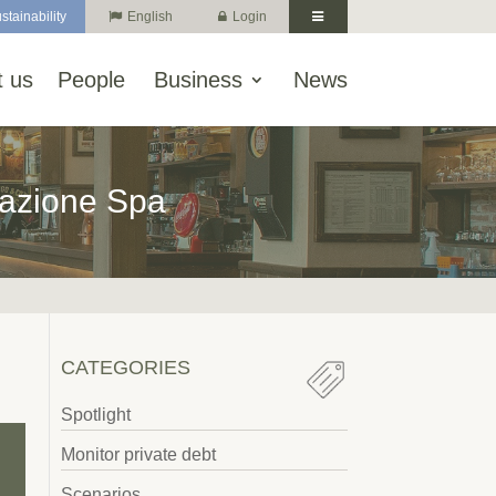
stainability
English
Login
 us
People
Business
News
razione Spa
CATEGORIES
Spotlight
Monitor private debt
Scenarios