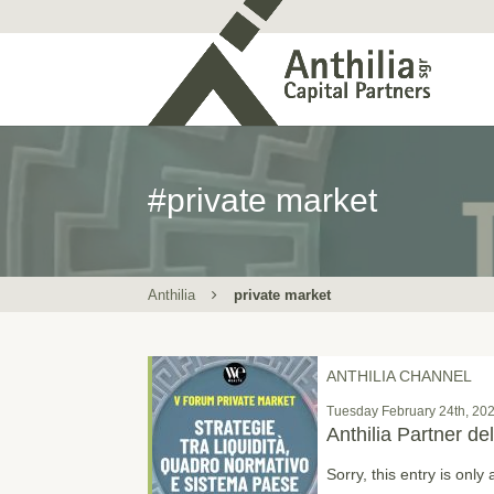
#private market
Anthilia
private market
ANTHILIA CHANNEL
Tuesday February 24th, 20
Anthilia Partner d
Sorry, this entry is only 