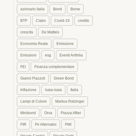
azionario italia
Bond
Borse
BTP
Clabo
Covid-19
credito
crescita
De Matteis
Economia Reale
Emissione
Emissioni
esg
Eventi Anthilia
FEI
Finanza complementare
Gianni Piazzoli
Green Bond
Inflazione
isaia-isaia
Italia
Lampi di Colore
Markus Ratzinger
Minibond
Orva
Piazza Affari
PIR
Pir Alternativi
PMI
Private Capital
Private Debt