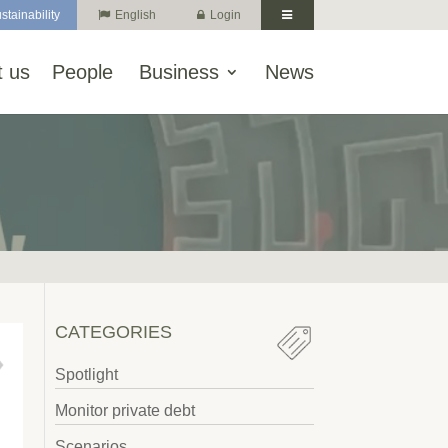
stainability
English
Login
 us
People
Business
News
CATEGORIES
Spotlight
Monitor private debt
Scenarios