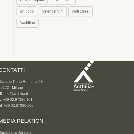
sviluppo
Velenosi Vini
Wall Street
Yachtline
CONTATTI
Corso di Porta Romana, 68
20122 - Milano
info@anthilia.it
+39 02.97386.101
+39 02.97386.100
MEDIA RELATION
Barabino & Partners