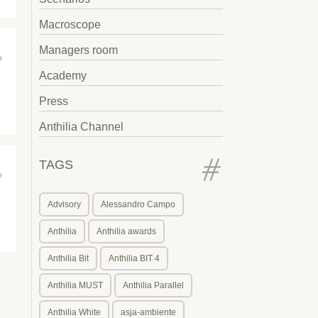
Macroscope
Managers room
Academy
Press
Anthilia Channel
TAGS
Advisory
Alessandro Campo
Anthilia
Anthilia awards
Anthilia Bit
Anthilia BIT 4
Anthilia MUST
Anthilia Parallel
Anthilia White
asja-ambiente