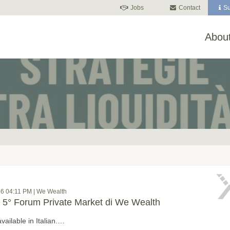
Jobs
Contact
Su
About
26 04:11 PM | We Wealth
el 5° Forum Private Market di We Wealth
available in Italian.…