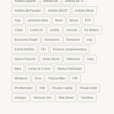
Anthilia awards
Anthilia Bit
Anthilia BIT 4
Anthilia Bit Parallel
Anthilia MUST
Anthilia White
Asja
azionario italia
Bond
Borse
BTP
Clabo
Covid-19
credito
crescita
De Matteis
Economia Reale
Emissione
Emissioni
esg
Eventi Anthilia
FEI
Finanza complementare
Gianni Piazzoli
Green Bond
Inflazione
Isaia
Italia
Lampi di Colore
Markus Ratzinger
Minibond
Orva
Piazza Affari
PIR
Pir Alternativi
PMI
Private Capital
Private Debt
sviluppo
Velenosi Vini
Wall Street
Yachtline