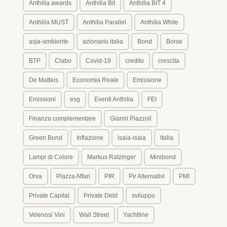
Anthilia awards
Anthilia Bit
Anthilia BIT 4
Anthilia MUST
Anthilia Parallel
Anthilia White
asja-ambiente
azionario italia
Bond
Borse
BTP
Clabo
Covid-19
credito
crescita
De Matteis
Economia Reale
Emissione
Emissioni
esg
Eventi Anthilia
FEI
Finanza complementare
Gianni Piazzoli
Green Bond
Inflazione
isaia-isaia
Italia
Lampi di Colore
Markus Ratzinger
Minibond
Orva
Piazza Affari
PIR
Pir Alternativi
PMI
Private Capital
Private Debt
sviluppo
Velenosi Vini
Wall Street
Yachtline