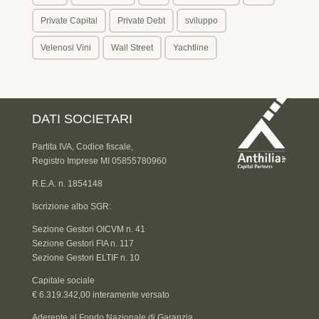
Private Capital
Private Debt
sviluppo
Velenosi Vini
Wall Street
Yachtline
DATI SOCIETARI
Partita IVA, Codice fiscale,
Registro Imprese MI 05855780960
R.E.A. n. 1854148
Iscrizione albo SGR:
Sezione Gestori OICVM n. 41
Sezione Gestori FIA n. 117
Sezione Gestori ELTIF n. 10
Capitale sociale
€ 6.319.342,00 interamente versato
Aderente al Fondo Nazionale di Garanzia