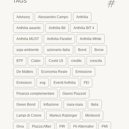
TAGS
Advisory
Alessandro Campo
Anthilia
Anthilia awards
Anthilia Bit
Anthilia BIT 4
Anthilia MUST
Anthilia Parallel
Anthilia White
asja-ambiente
azionario italia
Bond
Borse
BTP
Clabo
Covid-19
credito
crescita
De Matteis
Economia Reale
Emissione
Emissioni
esg
Eventi Anthilia
FEI
Finanza complementare
Gianni Piazzoli
Green Bond
Inflazione
isaia-isaia
Italia
Lampi di Colore
Markus Ratzinger
Minibond
Orva
Piazza Affari
PIR
Pir Alternativi
PMI