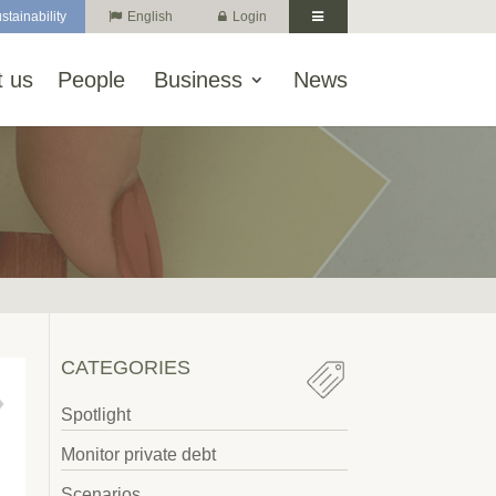
stainability
English
Login
 us
People
Business
News
CATEGORIES
Spotlight
Monitor private debt
Scenarios