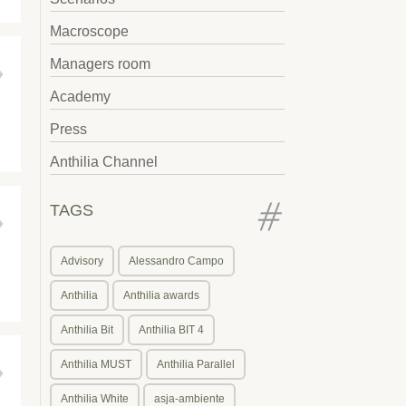
Macroscope
Managers room
Academy
Press
Anthilia Channel
TAGS
Advisory
Alessandro Campo
Anthilia
Anthilia awards
Anthilia Bit
Anthilia BIT 4
Anthilia MUST
Anthilia Parallel
Anthilia White
asja-ambiente