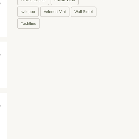
sviluppo
Velenosi Vini
Wall Street
Yachtline