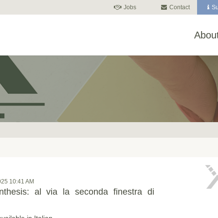
Jobs
Contact
Su
About
025 10:41 AM
nthesis: al via la seconda finestra di
available in Italian.…