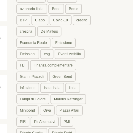
azionario italia
Bond
Borse
BTP
Clabo
Covid-19
credito
crescita
De Matteis
Economia Reale
Emissione
Emissioni
esg
Eventi Anthilia
FEI
Finanza complementare
Gianni Piazzoli
Green Bond
Inflazione
isaia-isaia
Italia
Lampi di Colore
Markus Ratzinger
Minibond
Orva
Piazza Affari
PIR
Pir Alternativi
PMI
Private Capital
Private Debt