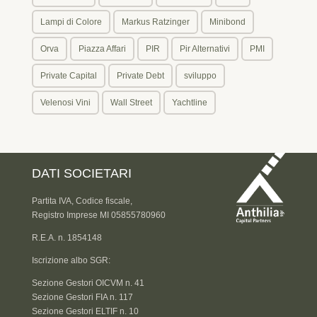
Lampi di Colore
Markus Ratzinger
Minibond
Orva
Piazza Affari
PIR
Pir Alternativi
PMI
Private Capital
Private Debt
sviluppo
Velenosi Vini
Wall Street
Yachtline
DATI SOCIETARI
Partita IVA, Codice fiscale,
Registro Imprese MI 05855780960
R.E.A. n. 1854148
Iscrizione albo SGR:
Sezione Gestori OICVM n. 41
Sezione Gestori FIA n. 117
Sezione Gestori ELTIF n. 10