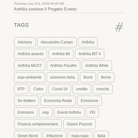
Thursday July 2nd, 2026 09:46 AM
Anthilia sostiene il Progetto Events
TAGS
Advisory
Alessandro Campo
Anthilia
Anthilia awards
Anthilia Bit
Anthilia BIT 4
Anthilia MUST
Anthilia Parallel
Anthilia White
asja-ambiente
azionario italia
Bond
Borse
BTP
Clabo
Covid-19
credito
crescita
De Matteis
Economia Reale
Emissione
Emissioni
esg
Eventi Anthilia
FEI
Finanza complementare
Gianni Piazzoli
Green Bond
Inflazione
isaia-isaia
Italia