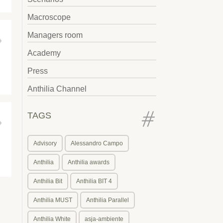
Macroscope
Managers room
Academy
Press
Anthilia Channel
TAGS
Advisory
Alessandro Campo
Anthilia
Anthilia awards
Anthilia Bit
Anthilia BIT 4
Anthilia MUST
Anthilia Parallel
Anthilia White
asja-ambiente