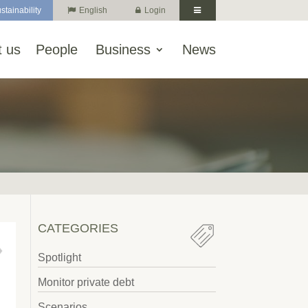
stainability
English
Login
 us
People
Business
News
CATEGORIES
Spotlight
Monitor private debt
Scenarios