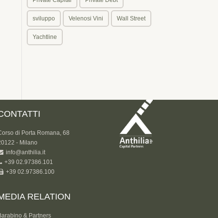
sviluppo
Velenosi Vini
Wall Street
Yachtline
CONTATTI
Corso di Porta Romana, 68
20122 - Milano
info@anthilia.it
+39 02.97386.101
+39 02.97386.100
MEDIA RELATION
Barabino & Partners