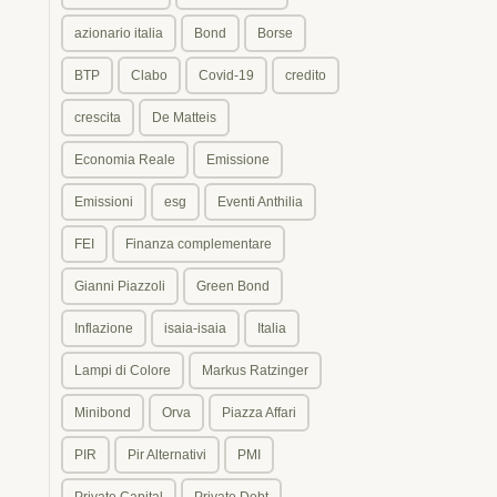
azionario italia
Bond
Borse
BTP
Clabo
Covid-19
credito
crescita
De Matteis
Economia Reale
Emissione
Emissioni
esg
Eventi Anthilia
FEI
Finanza complementare
Gianni Piazzoli
Green Bond
Inflazione
isaia-isaia
Italia
Lampi di Colore
Markus Ratzinger
Minibond
Orva
Piazza Affari
PIR
Pir Alternativi
PMI
Private Capital
Private Debt